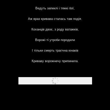
Ведуть запеклі і тяжкі бої,
Аж враз кривава сталась там подія.
Коханців двоє, з роду ватажків,
Ворожі ті утроби породили
І тільки смерть трагічна юнаків
Криваву ворожнечу припинила.