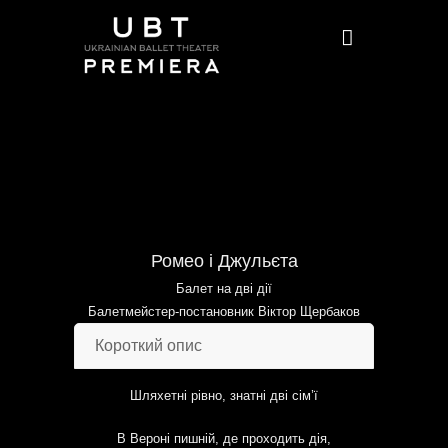
Ромео і Джульєта
Балет на дві дії
Балетмейстер-постановник Віктор Щербаков
Короткий опис
Шляхетні рівно, знатні дві сім’ї
В Вероні пишній, де проходить дія,